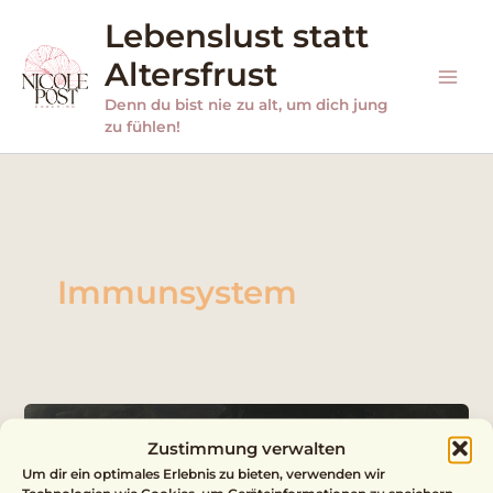
Zum
Lebenslust statt
Inhalt
Altersfrust
springen
Denn du bist nie zu alt, um dich jung
zu fühlen!
Immunsystem
Zustimmung verwalten
Um dir ein optimales Erlebnis zu bieten, verwenden wir
Technologien wie Cookies, um Geräteinformationen zu speichern