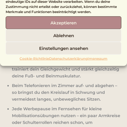
eindeutige IDs auf dieser Website verarbeiten. Wenn du deine
Zustimmung nicht erteilst oder zurückziehst, können bestimmte
Bewegung darf ruhig unauffällig sein. Sie muss nicht
Merkmale und Funktionen beeinträchtigt werden.
in Sportklamotten stattfinden oder mit Musik
untermalt sein. Viele kleine Alltagsmomente eignen
Akzeptieren
sich wunderbar dafür, den Körper sanft zu aktivieren
Ablehnen
und ganz nebenbei fitter zu werden. Hier ein paar
einfache Ideen, wie du spielerisch mehr Aktivität in
Einstellungen ansehen
deinen Alltag bringst:
Cookie-Richtlinie
Datenschutzerklärung
Impressum
Beim Zähneputzen auf einem Bein stehen
– das
trainiert dein Gleichgewicht und stärkt gleichzeitig
deine Fuß- und Beinmuskulatur.
Beim Telefonieren im Zimmer auf- und abgehen
–
so bringst du den Kreislauf in Schwung und
vermeidest langes, unbewegliches Sitzen.
Jede Werbepause im Fernsehen für kleine
Mobilisationsübungen nutzen
– ein paar Armkreise
oder Schulterrollen reichen schon, um