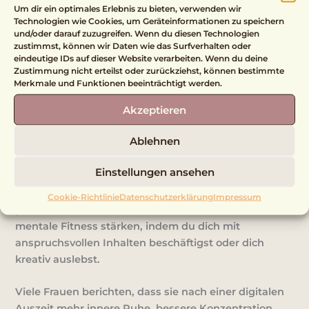
Um dir ein optimales Erlebnis zu bieten, verwenden wir
Technologien wie Cookies, um Geräteinformationen zu speichern
und/oder darauf zuzugreifen. Wenn du diesen Technologien
zustimmst, können wir Daten wie das Surfverhalten oder
eindeutige IDs auf dieser Website verarbeiten. Wenn du deine
Geistige Klarheit und innere Ruhe fördern
Zustimmung nicht erteilst oder zurückziehst, können bestimmte
Merkmale und Funktionen beeinträchtigt werden.
Der permanente digitale Input kann das Gehirn
Akzeptieren
überlasten. Ständig neue Nachrichten, Social-Media-
Posts und Videos – unser Kopf bekommt kaum eine
Ablehnen
Pause. Ein Digital Detox hilft dabei, wieder
klarer zu
denken, bewusster zu leben und sich weniger
Einstellungen ansehen
ablenken zu lassen.
Gerade beim Älterwerden ist es
wichtig, den Geist aktiv und gesund zu halten. Statt
Cookie-Richtlinie
Datenschutzerklärung
Impressum
passiv durch Feeds zu scrollen, kannst du deine
mentale Fitness stärken, indem du dich mit
anspruchsvollen Inhalten beschäftigst oder dich
kreativ auslebst.
Viele Frauen berichten, dass sie nach einer digitalen
Auszeit
mehr innere Ruhe, bessere Konzentration